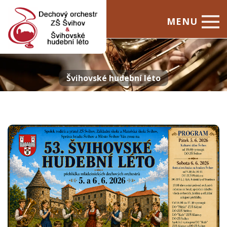
MENU
Úvod
Dechový orchestr
Švihovské hudební léto
Švihovské hudební léto
Kontakty