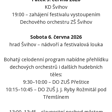
KD Švihov
19:00 – zahájení festivalu vystoupením
Dechového orchestru ZŠ Švihov
Sobota 6. června 2026
hrad Švihov – nádvoří a festivalová louka
Bohatý celodenní program nabídne přehlídku
dechových orchestrů i dalších hudebních
těles:
9:30–10:00 – DO ZUŠ Přeštice
10:15–10:45 – DO ZUŠ J. J. Ryby Rožmitál pod
Třemšínem
13:00–13:45 – slavnostní pochod městem