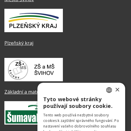
Plzeňský kraj
×
Základní a mateřská škola Švihov
Tyto webové stránky
CZECH
používají soubory cookie.
GERMAN
Tento web používá nezbytné soubory
cookies k zajištění správného fungování. Po
ENGLISH
nastavení vašeho dobrovolného souhlasu