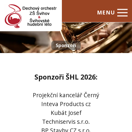
MENU
Úvod
Dechový orchestr
Sponzoři
Švihovské hudební léto
Kontakty
Sponzoři ŠHL 2026:
Projekční kancelář Černý
Inteva Products cz
Kubát Josef
Techniservis s.r.o.
BP Stavby CZ s.r.o.