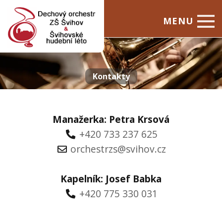
MENU
Úvod
Dechový orchestr
Kontakty
Švihovské hudební léto
Kontakty
Manažerka:
Petra Krsová
+420 733 237 625
orchestrzs@svihov.cz
Kapelník: Josef Babka
+420 775 330 031