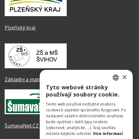
Plzeňský kraj
×
Základní a mateřská škola Švihov
Tyto webové stránky
CZECH
používají soubory cookie.
GERMAN
Tento web používá nezbytné soubory
cookies k zajištění správného fungování. Po
ENGLISH
nastavení vašeho dobrovolného souhlasu
bude využívat i další typy cookies
ŠumavaNet.CZ - informace o regionu
(výkonové, analytické, …). Svůj souhlas
můžete kdykoliv odvolat.
Více informací