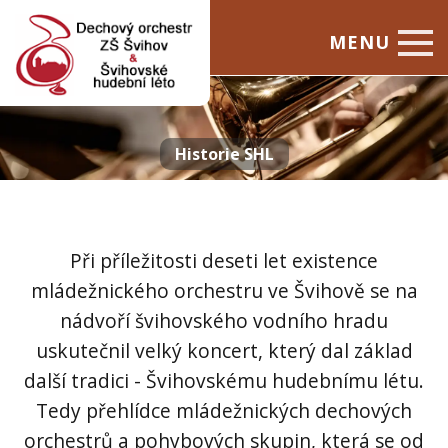
MENU
Úvod
Dechový orchestr
Historie SHL
Švihovské hudební léto
Kontakty
Při příležitosti deseti let existence
mládežnického orchestru ve Švihově se na
nádvoří švihovského vodního hradu
uskutečnil velký koncert, který dal základ
další tradici - Švihovskému hudebnímu létu.
Tedy přehlídce mládežnických dechových
orchestrů a pohybových skupin, která se od