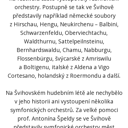
orchestry. Postupně se tak ve Švihově
představily například německé soubory
z Hirschau, Hengu, Neukirchenu – Balbini,
Schwarzenfeldu, Oberviechtachu,
Waldthurnu, Sattelpeilnsteinu,
Bernhardswaldu, Chamu, Nabburgu,
Flossenbürgu, švýcarské z Amriswilu
a Boltigenu, italské z Aldena a Vigo
Cortesano, holandský z Roermondu a další.
Na Švihovském hudebním létě ale nechybělo
v jeho historii ani vystoupení několika
symfonických orchestrů. Za velké pomoci
prof. Antonína Špeldy se ve Švihově
představily symfonické orchestry měst