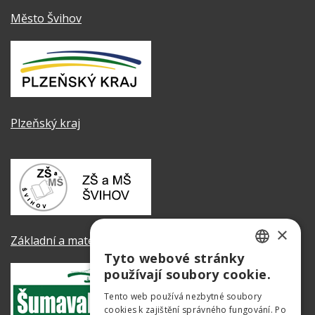
Město Švihov
Plzeňský kraj
×
Základní a mateřská škola Švihov
Tyto webové stránky
CZECH
používají soubory cookie.
GERMAN
Tento web používá nezbytné soubory
cookies k zajištění správného fungování. Po
ENGLISH