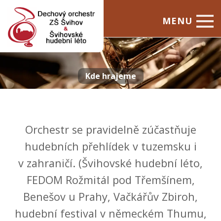
MENU
Úvod
Dechový orchestr
Kde hrajeme
Švihovské hudební léto
Kontakty
Orchestr se pravidelně zúčastňuje
hudebních přehlídek v tuzemsku i
v zahraničí. (Švihovské hudební léto,
FEDOM Rožmitál pod Třemšínem,
Benešov u Prahy, Vačkářův Zbiroh,
hudební festival v německém Thumu,