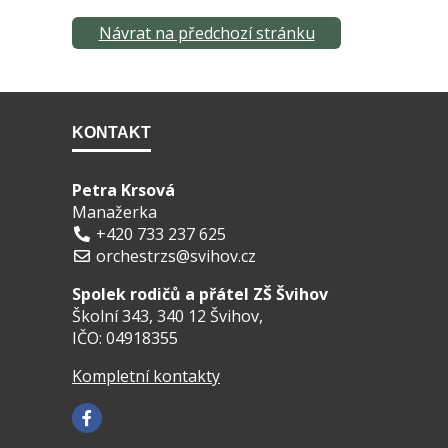
Návrat na předchozí stránku
KONTAKT
Petra Krsová
Manažerka
+420 733 237 625
orchestrzs@svihov.cz
Spolek rodičů a přátel ZŠ Švihov
Školní 343, 340 12 Švihov,
IČO: 04918355
Kompletní kontakty