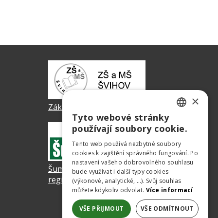
×
Základní a mateřská škola Švihov
Tyto webové stránky
CZECH
používají soubory cookie.
GERMAN
Tento web používá nezbytné soubory
cookies k zajištění správného fungování. Po
ENGLISH
nastavení vašeho dobrovolného souhlasu
ŠumavaNet.CZ - informace o
bude využívat i další typy cookies
regionu
(výkonové, analytické, …). Svůj souhlas
můžete kdykoliv odvolat.
Více informací
VŠE PŘIJMOUT
VŠE ODMÍTNOUT