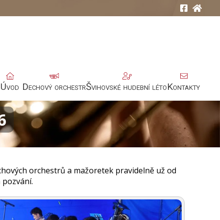
Úvod
Dechový orchestr
Švihovské hudební léto
Kontakty
6
echových orchestrů a mažoretek pravidelně už od
 pozvání.