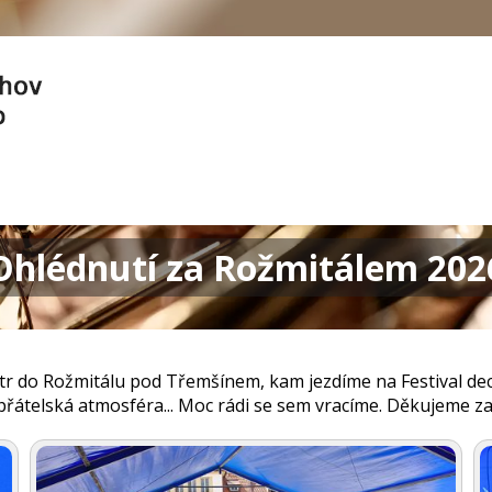
Ohlédnutí za Rožmitálem 202
estr do Rožmitálu pod Třemšínem, kam jezdíme na Festival d
přátelská atmosféra... Moc rádi se sem vracíme. Děkujeme za